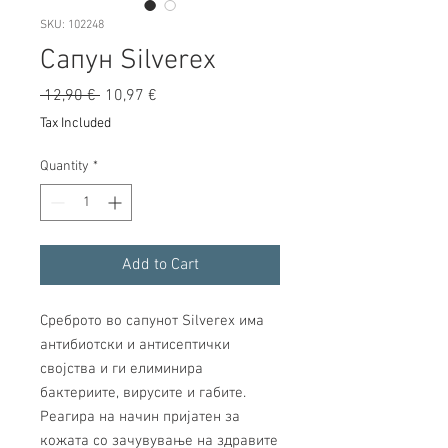
SKU: 102248
Сапун Silverex
Regular
Sale
 12,90 € 
10,97 €
Price
Price
Tax Included
Quantity
*
Add to Cart
Среброто во сапунот Silverex има
антибиотски и антисептички
својства и ги елиминира
бактериите, вирусите и габите.
Реагира на начин пријатен за
кожата со зачувување на здравите