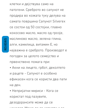
клетки и дејствува само на
патогени. Среброто во сапунот не
продира во кожата туку делува на
самата површина Сапунот Silverex
се состои од 50 состојки, главно
кокосово масло, масло од грозје,
маслиново масло, зелена глина,
REVIEWS
алги, камилица, витамин Е, но
најважна е среброто. Производот е
погоден за целото семејство и
првенствено помага при:
• Акни на лицето, грбот, деколтето
и рацете - Сапунот е особено
ефикасен кога се користи два пати
на ден.
• Непријатни мириси - Кога се
користат под пазувите,
дезодорансите може да се