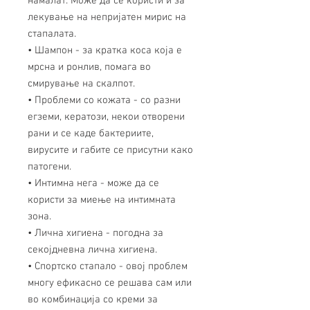
намалат. Може да се користи и за
лекување на непријатен мирис на
стапалата.
• Шампон - за кратка коса која е
мрсна и ронлив, помага во
смирување на скалпот.
• Проблеми со кожата - со разни
егземи, кератози, некои отворени
рани и се каде бактериите,
вирусите и габите се присутни како
патогени.
• Интимна нега - може да се
користи за миење на интимната
зона.
• Лична хигиена - погодна за
секојдневна лична хигиена.
• Спортско стапало - овој проблем
многу ефикасно се решава сам или
во комбинација со креми за