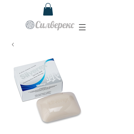
Силверекс