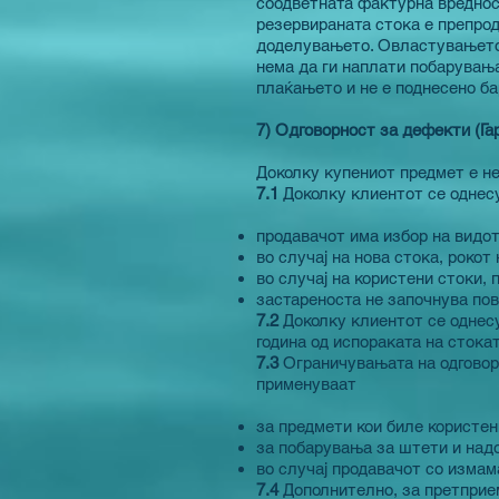
соодветната фактурна вредност
резервираната стока е препрод
доделувањето. Овластувањето 
нема да ги наплати побарувања
плаќањето и не е поднесено б
7) Одговорност за дефекти (Га
Доколку купениот предмет е не
7.1
Доколку клиентот се однес
продавачот има избор на видот
во случај на нова стока, рокот
во случај на користени стоки,
застареноста не започнува пов
7.2
Доколку клиентот се однес
година од испораката на стока
7.3
Ограничувањата на одговор
применуваат
за предмети кои биле користен
за побарувања за штети и надо
во случај продавачот со измам
7.4
Дополнително, за претприем