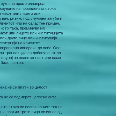
а сума на време однапред.
лошување на продадената стока
зникот или лицето или
вач, ризикот од случајна загуба и
лиентот или на овластен примач.
исто така, преминува кај
икот или лицето или институцијата
или друго лице или институција
ституција на клиентот.
неправилна испорака до себе. Ова
еџ трансакција со добавувачот со
о случај на недостапност или само
 биде вратен.
ека не се плати во целост
ка не се подмират целосно сите
ната стока во вообичаениот тек на
ња против трети лица во износ од