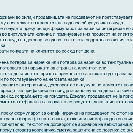
држани во онлајн продавницата на продавачот не претставуваат
 му овозможат на клиентот да поднесе обврзувачка понуда.
е понудата преку онлајн формуларот за нарачка интегриран во 
а во виртуелната количка и поминување низ процесот на електр
а понуда за договор во однос на стоката содржана во количкат
ка.
ати понудата на клиентот во рок од пет дена,
ена потврда за нарачка или потврда за нарачка во текстуална 
потврдата за нарачката од страна на клиентот, или
стока до клиентот, при што примањето на стоката од страна на
и по поставувањето на неговата нарачка.
ведените алтернативи, договорот се склучува во моментот во кој
ериодот за прифаќање на понудата започнува на денот откако к
 ден од испраќањето на понудата. Доколку продавачот не ја при
 смета за отфрлање на понудата со резултат дека клиентот пове
преку формуларот за онлајн нарачка на продавачот, текстот на
екстуална форма (на пр. е-пошта, факс или писмо) заедно со ов
ополнително, текстот на договорот се архивира на веб-страница
 преку неговата корисничка сметка заштитена со лозинка со в