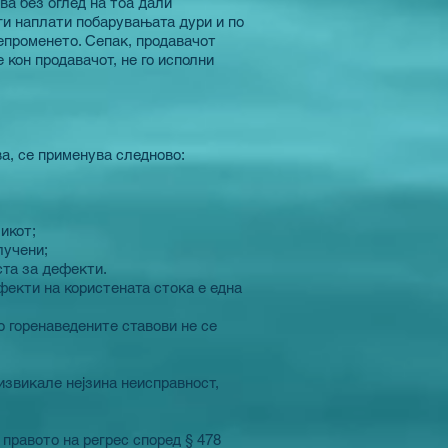
ва без оглед на тоа дали
ги наплати побарувањата дури и по
епроменето. Сепак, продавачот
кон продавачот, не го исполни
а, се применува следново:
икот;
лучени;
ста за дефекти.
фекти на користената стока е една
 горенаведените ставови не се
извикале нејзина неисправност,
правото на регрес според § 478