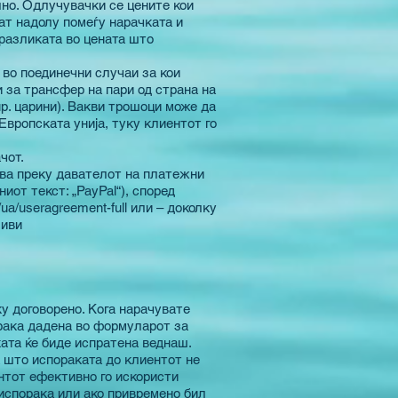
лно. Одлучувачки се цените кои
ат надолу помеѓу нарачката и
 разликата во цената што
 во поединечни случаи за кои
и за трансфер на пари од страна на
пр. царини). Вакви трошоци може да
Европската унија, туку клиентот го
чот.
ува преку давателот на платежни
ниот текст: „PayPal“), според
ua/useragreement-full
или – доколку
ливи
ку договорено. Кога нарачувате
орака дадена во формуларот за
ата ќе биде испратена веднаш.
а што испораката до клиентот не
нтот ефективно го искористи
 испорака или ако привремено бил