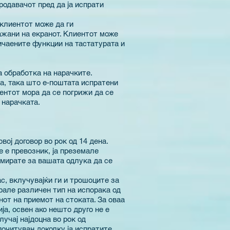
родавачот пред да ја испрати
 клиентот може да ги
жани на екранот. Клиентот може
бичаените функции на тастатурата и
 обработка на нарачките.
на, така што е-поштата испратени
ентот мора да се погрижи да се
 нарачката.
ој договор во рок од 14 дена.
е е превозник, ја преземале
рмирате за вашата одлука да се
с, вклучувајќи ги и трошоците за
рале различен тип на испорака од
нот на приемот на стоката. За оваа
ја, освен ако нешто друго не е
лучај најдоцна во рок од
почитуван доколку ја испратите