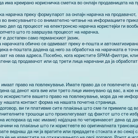
 да има креирано корисничка сметка во онлајн продавницата на п
ка нарачка преку формуларот за онлајн нарачка на продавачот,
 во внесувањето со внимателно читање на информациите прика
како дел од процесот на електронско нарачка користејќи ги воо
копчето што го завршува процесот на нарачка.
 е достапен само германскиот јазик.
а нарачката обично се одвиваат преку е-пошта и автоматизирана
ека е-поштата дадена од него за обработка на нарачката е точ
аат на оваа адреса. Посебно, кога користите SPAM-филтри, кли
тени од продавачот или од трети лица нарачани да ја обработат
имаат право на повлекување. Имате право да се повлечете од ов
ена од денот кога вие или трето лице именувано од вас, а кое н
 го искористите вашето право на повлекување, мора да не инфо
ку нашата контакт форма на нашата почетна страница.
 договор, ви ги плативме сите плаќања што сме ги примиле од ва
олнителните трошоци што произлегуваат од фактот што сте изб
на испорака од нас имаме) најдоцна по четиринаесет дена од де
начини на плаќање што ги користевте во оригиналната трансакци
ате веднаш да ни ја вратите или предадете стоката и во секој с
га ќе не известите за откажувањето на овој договор. Рокот е ис