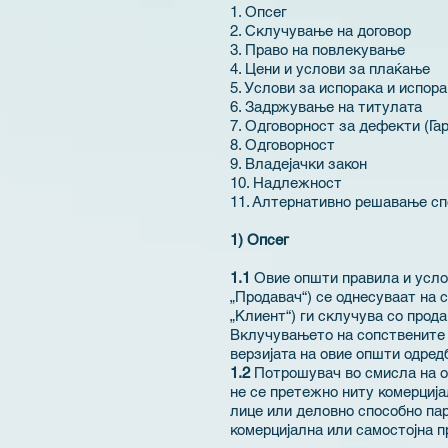
1. Опсег
2. Склучување на договор
3. Право на повлекување
4. Цени и услови за плаќање
5. Услови за испорака и испор
6. Задржување на титулата
7. Одговорност за дефекти (Гар
8. Одговорност
9. Владејачки закон
10. Надлежност
11. Алтернативно решавање с
1) Опсег
1.1
Овие општи правила и усло
„Продавач“) се однесуваат на 
„Клиент“) ги склучува со прод
Вклучувањето на сопствените у
верзијата на овие општи одред
1.2
Потрошувач во смисла на о
не се претежно ниту комерција
лице или деловно способно пар
комерцијална или самостојна п