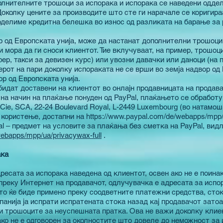
олнителните трошоци за испорака и испорака се наведени одде
Доколку цените за производите што сте ги нарачале се коригира
доделиме кредитна белешка во износ од разликата на барање за
р од Европската унија, може да настанат дополнителни трошоци
и мора да ги сноси клиентот. Тие вклучуваат, на пример, трошоц
фер, такси за девизен курс) или увозни давачки или даноци (на 
ерот на пари доколку испораката не се врши во земја надвор од 
р од Европската унија.
идат доставени на клиентот во онлајн продавницата на продава
 на начин на плаќање понуден од PayPal, плаќањето се обработ
t Cie, SCA, 22-24 Boulevard Royal, L-2449 Luxembourg (во натамош
а користење, достапни на
https://www.paypal.com/de/webapps/mpp/
l – предмет на условите за плаќања без сметка на PayPal, вид
ebapps/mpp/ua/privacywax-full
.
ака
ресата за испорака наведена од клиентот, освен ако не е поина
преку Интернет на продавачот, одлучувачка е адресата за исп
то ќе биде примено преку соодветните платежни средства, сток
анија ја испрати испратената стока назад кај продавачот зато
си трошоците за неуспешната пратка. Ова не важи доколку клие
ко не е одговорен за околностите што довеле до неможност за