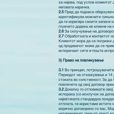
за најава, под услов клиентот
неговата нарачка.
2.5
Пред да поднесе обврзувач
идентификува можните грешки
да ги коригира своите записи 
глувчето додека не кликне на 
2.6
За склучување на договорот
2.7
Обработката и контактот н
Клиентот мора да се погрижи д
од продавачот може да се прим
испорачаат сите е-пошта испра
3) Право на повлекување
3.1
Во принцип, потрошувачите 
Периодот на откажување е 14 д
стоката во сопственост. За да
повлечете од овој договор пре
3.2
Доколку го отповикате овој
испорака (со исклучок на доп
најевтината стандардна понуде
отплата, ги користиме истите 
изрично договорено со вас. Мор
четиринаесет дена од денот ко