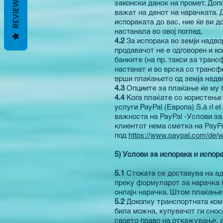
REVIEWS
законски данок на промет. Доп
важат на денот на нарачката. 
испораката до вас, ние ќе ви 
настанала во овој поглед.
4.2
За испорака во земји надво
продавачот не е одговорен и ко
банките (на пр. такси за транс
настанат и во врска со трансф
врши плаќањето од земја надво
4.3
Опциите за плаќање ќе му б
4.4
Кога плаќате со користење
услуги PayPal (Европа) S.à rl e
важноста на PayPal -Услови з
клиентот нема сметка на PayPa
под
https://www.paypal.com/de/w
5) Услови за испорака и испор
5.1
Стоката се доставува на ад
преку формуларот за нарачка 
онлајн нарачка. Штом плаќање
5.2
Доколку транспортната комп
била можна, купувачот ги сно
своето право на откажување, а