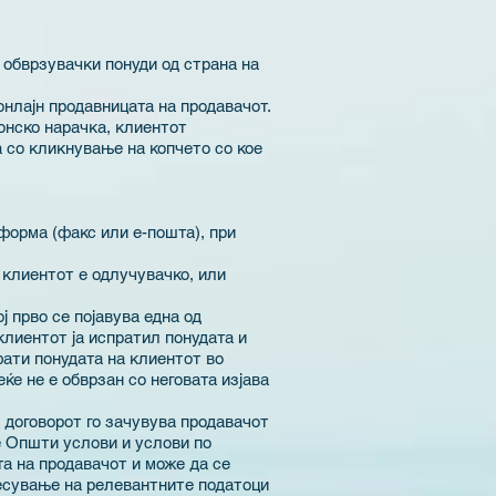
 обврзувачки понуди од страна на
онлајн продавницата на продавачот.
онско нарачка, клиентот
а со кликнување на копчето со кое
форма (факс или е-пошта), при
 клиентот е одлучувачко, или
 прво се појавува една од
лиентот ја испратил понудата и
фати понудата на клиентот во
ќе не е обврзан со неговата изјава
 договорот го зачувува продавачот
ие Општи услови и услови по
та на продавачот и може да се
несување на релевантните податоци