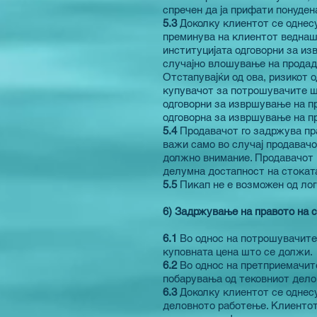
спречен да ја прифати понудена
5.3
Доколку клиентот се однесу
преминува на клиентот веднаш
институцијата одговорни за из
случајно влошување на продаде
Отстапувајќи од ова, ризикот 
купувачот за потрошувачите ш
одговорни за извршување на пр
одговорна за извршување на пр
5.4
Продавачот го задржува пра
важи само во случај продавачо
должно внимание. Продавачот ќ
делумна достапност на стоката
5.5
Пикап не е возможен од ло
6) Задржување на правото на 
6.1
Во однос на потрошувачите,
куповната цена што се должи.
6.2
Во однос на претприемачит
побарувања од тековниот дело
6.3
Доколку клиентот се однесу
деловното работење. Клиентот