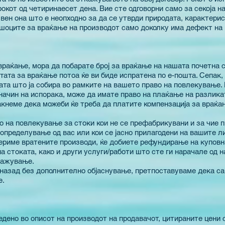
рокот од четиринаесет дена. Вие сте одговорни само за секоја 
вен она што е неопходно за да се утврди природата, карактер
ошоците за враќање на производот само доколку има дефект на 
враќање, мора да побарате број за враќање на нашата почетна с
тата за враќање потоа ќе ви биде испратена по е-пошта. Сепак
та што ја собира во рамките на вашето право на повлекување.
начин на испорака, може да имате право на плаќање на разлика
акнеме дека можеби ќе треба да платите компензација за враќа
о на повлекување за стоки кои не се префабрикувани и за чие 
определување од вас или кои се јасно прилагодени на вашите л
ериме вратените производи, ќе добиете рефундирање на куповн
 стоката, како и други услуги/работи што сте ги нарачале од н
ткажување.
а назад без дополнително објаснување, претпоставуваме дека са
е.
едено во описот на производот на продавачот, цитираните цени 