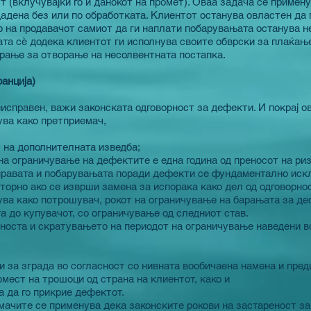
 (вклучувајќи го и данокот на промет). Оваа задача се примену
адена без или по обработката. Клиентот останува овластен да 
на продавачот самиот да ги наплати побарувањата останува н
та сè додека клиентот ги исполнува своите обврски за плаќање 
арање за отворање на несолвентната постапка.
ранција)
исправен, важи законската одговорност за дефекти. И покрај ов
ува како претприемач,
 на дополнителната изведба;
 на ограничување на дефектите е една година од преносот на риз
 правата и побарувањата поради дефекти се фундаментално иск
торно ако се изврши замена за испорака како дел од одговорно
ува како потрошувач, рокот на ограничување на барањата за де
та до купувачот, со ограничување од следниот став.
носта и скратувањето на периодот на ограничување наведени во
и за зграда во согласност со нивната вообичаена намена и пред
мест на трошоци од страна на клиентот, како и
а да го прикрие дефектот.
ачите се применува дека законските рокови на застареност за 