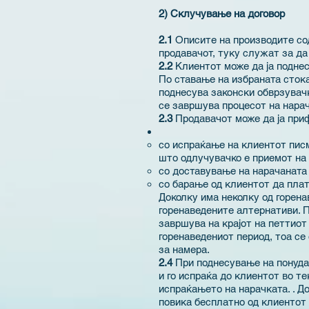
2) Склучување на договор
2.1
Описите на производите со
продавачот, туку служат за да
2.2
Клиентот може да ја поднес
По ставање на избраната сток
поднесува законски обврзувачк
се завршува процесот на нарач
2.3
Продавачот може да ја приф
со испраќање на клиентот писм
што одлучувачко е приемот на 
со доставување на нарачаната 
со барање од клиентот да плат
Доколку има неколку од горена
горенаведените алтернативи. П
завршува на крајот на петтиот
горенаведениот период, тоа се
за намера.
2.4
При поднесување на понуда 
и го испраќа до клиентот во т
испраќањето на нарачката. . Д
повика бесплатно од клиентот