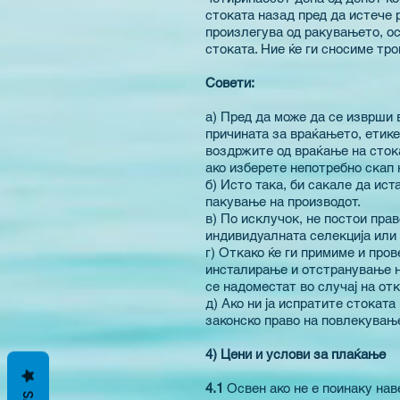
стоката назад пред да истече 
произлегува од ракувањето, ос
стоката. Ние ќе ги сносиме тр
Совети:
а)
Пред да може да се изврши 
причината за враќањето, етике
воздржите од враќање на стока
ако изберете непотребно скап 
б)
Исто така, би сакале да ист
пакување на производот.
в)
По исклучок, не постои прав
индивидуалната селекција или 
г)
Откако ќе ги примиме и пров
инсталирање и отстранување на
се надоместат во случај на о
д)
Ако ни ја испратите стокат
законско право на повлекувањ
4) Цени и услови за плаќање
4.1
Освен ако не е поинаку нав