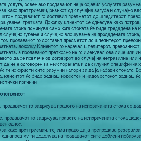
та услуга, освен ако продавачот не ја објавил услугата разумн
ва како претприемач, ризикот од случајна загуба и случајно в
 штом продавачот го доставил предметот до шпедитерот, прево
вршување. пратката. Доколку клиентот се однесува како потрошу
ната стока поминува само кога стоката ќе биде предадена на к
од случајно губење и случајно влошување на продадената стока, 
том продавачот го доставил предметот до шпедитерот, превозн
атката, доколку Клиентот го нарачал шпедитерот, превозникот 
атката, а продавачот претходно не го именувал ова лице или ин
вото да се повлече од договорот во случај на неправилна или 
т да не е одговорен за неиспораката и да склучил специфична х
е ги искористи сите разумни напори за да ја набави стоката. В
, клиентот ќе биде веднаш известен и надоместокот веднаш ќе
гистички причини.
сопственост
 продавачот го задржува правото на испорачаната стока се дод
е, продавачот го задржува правото на испорачаната стока доде
вен однос.
ва како претприемач, тој има право да ја препродава резервира
 однапред му ги доделува на продавачот сите добиени побарува