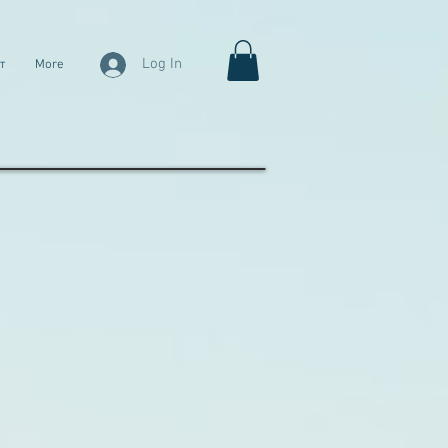
Log In
т
More