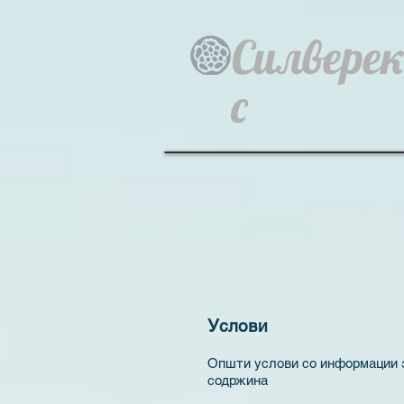
Силвере
с
Услови
Општи услови со информации 
содржина