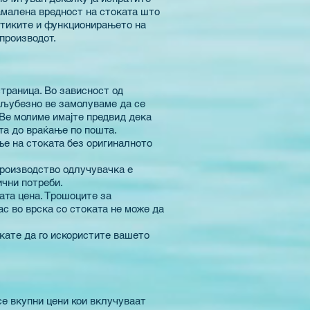
намалена вредност на стоката што
истиките и функционирањето на
производот.
траница. Во зависност од
, љубезно ве замолуваме да се
 Ве молиме имајте предвид дека
та до враќање по пошта.
ње на стоката без оригиналното
производство одлучувачка е
ични потреби.
ата цена. Трошоците за
ас во врска со стоката не може да
кате да го искористите вашето
се вкупни цени кои вклучуваат