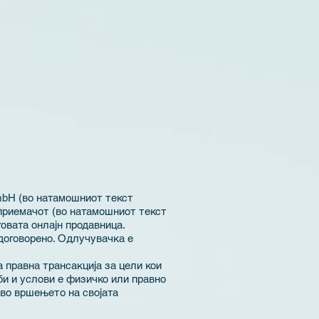
mbH
(во натамошниот текст
тприемачот (во натамошниот текст
овата онлајн продавница.
договорено. Одлучувачка е
.
 правна трансакција за цели кои
би и услови е физичко или правно
 во вршењето на својата