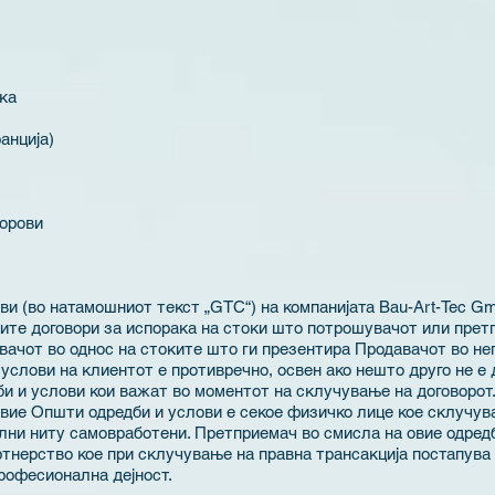
ака
анција)
порови
ви (во натамошниот текст „GTC“) на компанијата Bau-Art-Tec G
сите договори за испорака на стоки што потрошувачот или пре
авачот во однос на стоките што ги презентира Продавачот во нег
слови на клиентот е противречно, освен ако нешто друго не е 
би и услови кои важат во моментот на склучување на договорот
вие Општи одредби и услови е секое физичко лице кое склучува
лни ниту самовработени. Претприемач во смисла на овие одред
тнерство кое при склучување на правна трансакција постапува
рофесионална дејност.