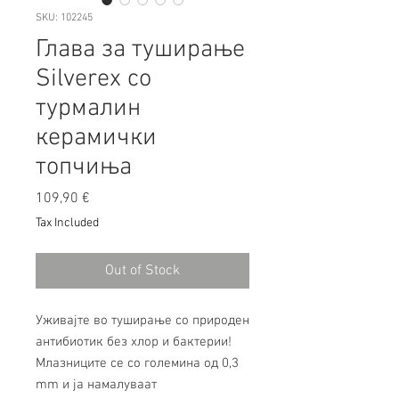
SKU: 102245
Глава за туширање
Silverex со
турмалин
керамички
топчиња
Price
109,90 €
Tax Included
Out of Stock
Уживајте во туширање со природен
антибиотик без хлор и бактерии!
Млазниците се со големина од 0,3
mm и ја намалуваат