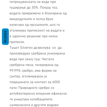
потрошувачката на вода при
туширање до 30%. Покрај тоа,
водата привремено е блокирана од
микродупките и потоа брзо
излегува од прскалките, што го
зголемува притисокот на водата и
REVIEWS
е одлично решение при низок
притисок.
Тушот Silverex дозволува со да
произведува сребрена јонизирана
вода при секој туш. Чистата
сребрена пена, генерирана од
99,99% сребро, има форма на
сунѓер, зголемувајќи ја
површината за контакт за 6000
пати. Природното сребро со
антибактериско влијание ефикасно
ги уништува колибацилите,
салмонелата и другите видови