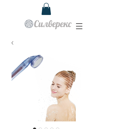
Силверекс