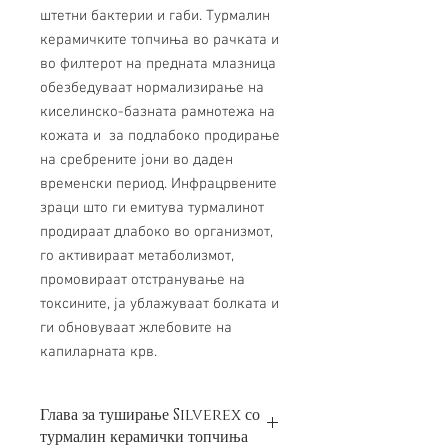
штетни бактерии и габи. Турмалин
керамичките топчиња во рачката и
во филтерот на предната млазница
обезбедуваат нормализирање на
киселинско-базната рамнотежа на
кожата и за подлабоко продирање
на сребрените јони во даден
временски период. Инфрацрвените
зраци што ги емитува турмалинот
продираат длабоко во организмот,
го активираат метаболизмот,
промовираат отстранување на
токсините, ја ублажуваат болката и
ги обновуваат жлебовите на
капиларната крв.
Глава за туширање Silverex со
турмалин керамички топчиња