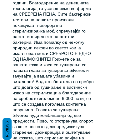
години. Благодарение на денешната
технологија, го усовршивме во форма
на СРЕБРЕНА ПЕНА. Сите бактериски
тестови на нашите производи
покажуваат неверојатна
стерилизирачка моќ, спречувајќи го
растот и ширењето на штетни
бактерии. Има помалку од неколку
природни лекови во светот кои ја
имаат оваа моќ и СРЕБРОТО Е ЕДНО
ОД НАЈМОЌНИТЕ! Грижете се за
вашата кожа и коса со туширање со
нашата глава за туширање Silverex и
зачувајте ја вашата убавина и
виталност! Водата збогатена со сребро
што доаѓа од туширање е вистински
извор на стерилизација благодарение
на среброто зголемено 6.000 пати, со
што се создава поголема контактна
површина. Главата за туширање
Silverex нуди комбинација од две
предности. Прво, го отстранува хлорот,
REVIEWS
за кој е познато дека предизвикува
стареење, дехидрација и оштетување
на кожата, што сериозно влијае на