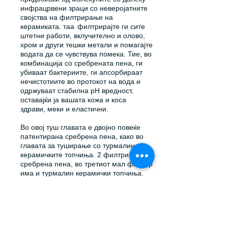
инфрацрвени зраци со неверојатните
својства на филтрирање на
керамиката. таа
филтрирајте ги сите
штетни работи, вклучително и олово,
хром и други тешки метали и помагајте
водата да се чувствува помека. Тие, во
комбинација со сребрената пена, ги
убиваат бактериите, ги апсорбираат
нечистотиите во протокот на вода и
одржуваат стабилна pH вредност,
оставајќи ја вашата кожа и коса
здрави, меки и еластични.
Во овој туш главата е двојно повеќе
патентирана сребрена пена, како во
главата за туширање со турмалин
керамичките топчиња. 2 филтри имаат
сребрена пена, во третиот мал филтер
има и турмалин керамички топчиња.
вие подготвувате
ја подготвува кожата
за подлабоко навлегување на
сребрените јони.
Колку се помали
керамичките топчиња, толку се
поефикасни. Вие го збогатувате тоа
вода со уникатни својства.