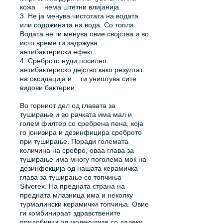
кожа
нема штетни влијанија.
3. Не ја менува чистотата на водата
или содржината на вода. Со топла
Водата не ги менува овие својства и во
исто време ги задржува
антибактериски ефект.
4. Среброто нуди посилно
антибактериско дејство како резултат
на оксидација и
ги уништува сите
видови бактерии.
Во горниот дел од главата за
туширање и во рачката има мал и
голем филтер со сребрена пена, која
го јонизира и дезинфицира среброто
при туширање. Поради големата
количина на сребро, оваа глава за
туширање има многу поголема моќ на
дезинфекција од нашата керамичка
глава за туширање со топчиња
Silverex. На предната страна на
предната млазница има и неколку
турмалински керамички топчиња. Овие
ги комбинираат здравствените
придобивки од молекулите со далеку