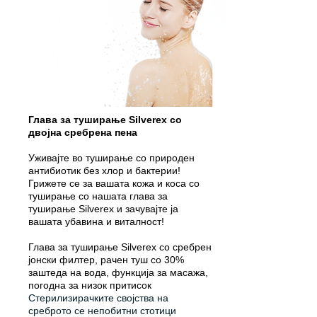
Глава за туширање Silverex со
двојна сребрена пена
Уживајте во туширање со природен
антибиотик без хлор и бактерии!
Грижете се за вашата кожа и коса со
туширање со нашата глава за
туширање Silverex и зачувајте ја
вашата убавина и виталност!
Глава за туширање Silverex со сребрен
јонски филтер, рачен туш со 30%
заштеда на вода, функција за масажа,
погодна за низок притисок
Стерилизирачките својства на
среброто се непобитни стотици