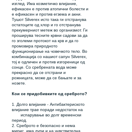
изглед. Има козметичко влијание,
ефикасен е против атопични болести и
е ефикасен и против егзема и акни.
Тушот Silverex исто така ги отстранува
остатоците од хлор и го отстранува
прекумерниот метеж во организмот. Ги
проширува тесните крвни садови за да
го зголеми протокот на крв и да го
промовира природното
функционирање на човечкото тело. Во
комбинација со нашиот сапун Silverex,
тој е одличен и против изгореници од
сонце. Со сребрената вода може
прекрасно да се отстрани и
рожницата, може да се бањате и за
нозете.
Кои се придобивките од среброто?
1. Долго влијание - Антибактериското
влијание трае поради недостаток на
испарување во долг временски
период.
2. Среброто е безопасно и нема
мирис, има дури и на чувствителна