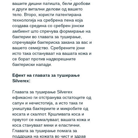
вашите дишни патишта, бели дробови
и други витални делови од вашето
тело. Второ, користи патентирана
технологија на сребрена пена која
создава средина со сребрен јонски
амбиент што спречува формирање на
бактерии во главата за туширање,
спречувајќи бактериска закана за вас и
вашето семејство. Сребрените јони
исто така остануваат на вашата кожа и
се борат против надворешните
бактериски напади.
Ефект на главата за туширање
Silverex:
Главата за туширање Silverex
ефикасно ги отстранува остатоците од
сапун и нечистотија, а исто така ги
уништува бактериите и микробите од
косата и скалпот. Кршливата коса и
првутот се намалуваат, вашата кожа и
коса стануваат меки и еластични.
Главата за туширање помага за
поддршка на кожата во чист и здрав